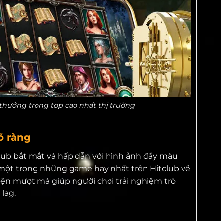
 thưởng trong top cao nhất thị trường
õ ràng
lub bắt mắt và hấp dẫn với hình ảnh đầy màu
 một trong những game hay nhất trên Hitclub về
o diện mượt mà giúp người chơi trải nghiệm trò
lag.