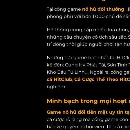
Tại cổng game
nổ hũ đổi thưởng
Hi
phong phú với hơn 1.000 chủ đề să
Hệ thống cung cấp nhiều lựa chọn, 
những câu chuyện cổ tích sâu sắc. 
trí đồng thời giúp người chơi tận h
Những tựa game hot nhất tại HitClu
kể đến: Cung Hỷ Phát Tài, Sơn Tinh T
Kho Báu Tứ Linh,… Ngoài ra, cổng g
cá HitClub
,
Cá Cược Thể Theo Hit
nghiệm.
Minh bạch trong mọi hoạt
Game nổ hũ đổi tiền mặt uy tín tạ
cá cược rõ ràng mà cổng game còn 
bảo vệ quyền lợi hội viên. Tất cả c