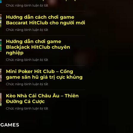
–
thắng
ở
Chức năng bình luận bị tắt
Cổng
nhanh
Lô
Game
từ
đề
Cực
Hướng dẫn cách chơi game
cao
online
Cuốn
thủ
Baccarat HitClub cho người mới
HitClub:
Hút
ở
Chức năng bình luận bị tắt
Bí
Cho
Hướng
quyết
Các
dẫn
soi
Hướng dẫn chơi game
Cược
cách
cầu
Blackjack HitClub chuyên
Thủ
chơi
lô
nghiệp
game
đề
ở
Chức năng bình luận bị tắt
Baccarat
bạc
Hướng
HitClub
nhớ
dẫn
cho
Mini Poker Hit Club – Cổng
hiệu
chơi
người
quả
game săn hũ giá trị cực khủng
game
mới
ở
Chức năng bình luận bị tắt
Blackjack
Mini
HitClub
Poker
chuyên
Kèo Nhà Cái Châu Âu – Thiên
Hit
nghiệp
Đường Cá Cược
Club
ở
Chức năng bình luận bị tắt
–
Kèo
Cổng
Nhà
game
Cái
 GAMES
săn
Châu
hũ