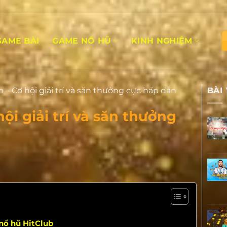
GAME BÀI
GAME NỔ HŨ
KINH NGHIỆM
 – Cơ hội giải trí và săn thưởng cực hấp dẫn
BÀI
ội giải trí và săn thưởng
nổ hũ HitClub