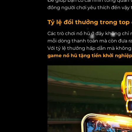
Để giúp bạn có cái nhìn tổng quan v
đồng người chơi yêu thích đến vậy t
Tỷ lệ đổi thưởng trong top
Các trò chơi nổ hũ ở đây không chỉ
mỗi dòng thanh toán mà còn đưa ra g
Với tỷ lệ thưởng hấp dẫn mà không 
game nổ hũ tặng tiền khởi nghiệ