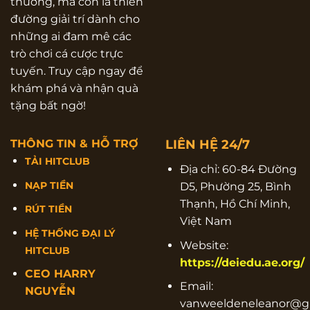
thưởng, mà còn là thiên
đường giải trí dành cho
những ai đam mê các
trò chơi cá cược trực
tuyến. Truy cập ngay để
khám phá và nhận quà
tặng bất ngờ!
THÔNG TIN & HỖ TRỢ
LIÊN HỆ 24/7
T
ẢI HITCLUB
Địa chỉ:
60-84 Đường
NẠP TIỀN
D5, Phường 25, Bình
Thạnh, Hồ Chí Minh,
RÚT TIỀN
Việt Nam
HỆ THỐNG ĐẠI LÝ
Website:
HITCLUB
https://deiedu.ae.org/
CEO HARRY
Email:
NGUYỄN
vanweeldeneleanor@g