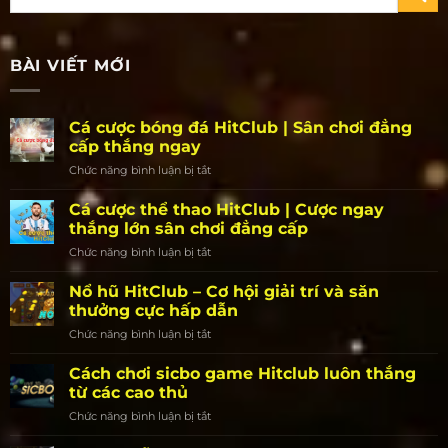
BÀI VIẾT MỚI
Cá cược bóng đá HitClub | Sân chơi đẳng
cấp thắng ngay
ở
Chức năng bình luận bị tắt
Cá
cược
Cá cược thể thao HitClub | Cược ngay
bóng
thắng lớn sân chơi đẳng cấp
đá
ở
Chức năng bình luận bị tắt
HitClub
Cá
|
cược
Sân
Nổ hũ HitClub – Cơ hội giải trí và săn
thể
chơi
thưởng cực hấp dẫn
thao
đẳng
ở
Chức năng bình luận bị tắt
HitClub
cấp
Nổ
|
thắng
hũ
Cược
Cách chơi sicbo game Hitclub luôn thắng
ngay
HitClub
ngay
từ các cao thủ
–
thắng
ở
Chức năng bình luận bị tắt
Cơ
lớn
Cách
hội
sân