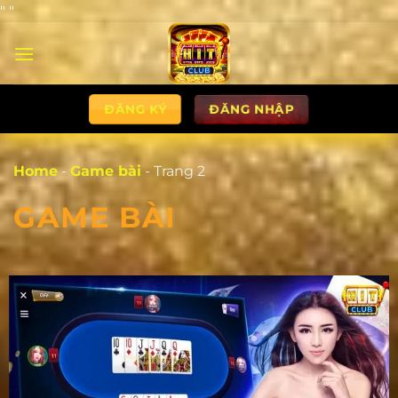
Chuyển
"
"
đến
nội
dung
ĐĂNG KÝ
ĐĂNG NHẬP
Home
-
Game bài
-
Trang 2
GAME BÀI