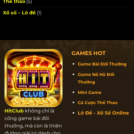
Thể thao
(5)
Xổ số – Lô đề
(1)
GAMES HOT
Game Bài Đổi Thưởng
Game Nổ Hũ Đổi
Thưởng
Mini Game
Cá Cược Thể Thao
HitClub
không chỉ là
Lô Đề - Xổ Số Online
cổng game bài đổi
thưởng, mà còn là thiên
đường giải trí dành cho